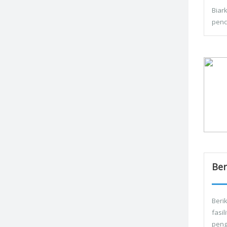
Biar
penc
Ber
Berik
fasi
peng