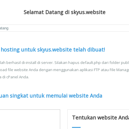
Selamat Datang di skyus.website
hosting untuk skyus.website telah dibuat!
lah berhasil di-install di server. Silakan hapus default.php dari folder publ
oad file website Anda dengan menggunakan aplikasi FTP atau File Manag
a di cPanel Anda.
uan singkat untuk memulai website Anda
Tentukan website And