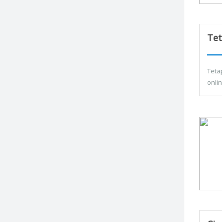
Tet
Teta
onli