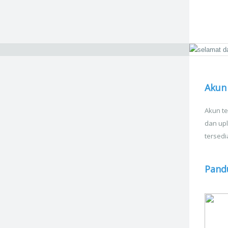
Akun 
Akun te
dan upl
tersedi
Pand