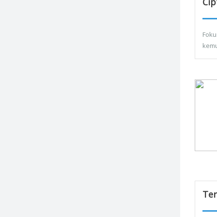
Cip
Foku
kemu
Ter