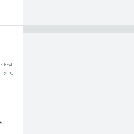
ic_html
er yang
a